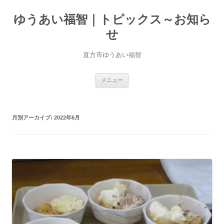
ゆうあい福智｜トピックス～お知ら
せ
直方市ゆうあい福智
コ
メニュー
ン
テ
ン
ツ
へ
月別アーカイブ:
2022年6月
移
動