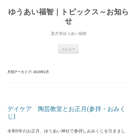
ゆうあい福智｜トピックス～お知ら
せ
直方市ゆうあい福智
コ
メニュー
ン
テ
ン
ツ
へ
月別アーカイブ:
2023年2月
移
動
デイケア 陶芸教室とお正月(参拝・おみく
じ)
令和5年のお正月、ゆうあい神社で参拝しおみくじを引きまし