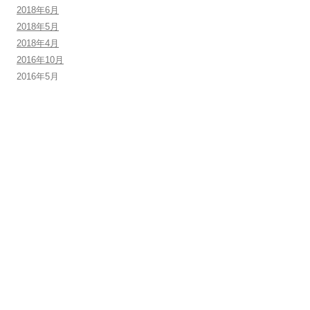
2018年6月
2018年5月
2018年4月
2016年10月
2016年5月
2015年4月
2014年8月
2014年2月
カテゴリー別記事一覧です
お知らせ
ユニット型
リハビリテーション
従来型
行事報告
通所リハビリ（デイケア）