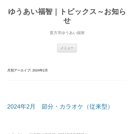
ゆうあい福智｜トピックス～お知ら
せ
直方市ゆうあい福智
コ
メニュー
ン
テ
ン
ツ
へ
月別アーカイブ:
2024年2月
移
動
2024年2月 節分・カラオケ（従来型）