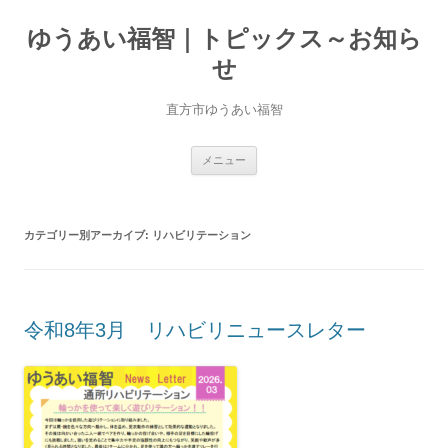
ゆうあい福智｜トピックス～お知ら
せ
直方市ゆうあい福智
コ
メニュー
ン
テ
ン
ツ
へ
カテゴリー別アーカイブ:
リハビリテーション
移
動
令和8年3月 リハビリニュースレター